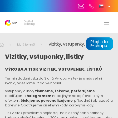
Digital
printing
Přejít do
Vizitky, vstupenky, lístky
Malý formát
E-shopu
Vizitky, vstupenky, lístky
VÝROBA A TISK VIZITEK, VSTUPENEK, LÍSTKŮ
Termín dodání tisku do 3 dnů. Výroba vizitek je u nás velmi
rychlá, odesíláme již do 24 hodin!
Vstupenky a lístky
tiskneme, řežeme, perforujeme
,
opatřujeme
hologramem
nebo jiným nekopírovatelným
efektem,
číslujeme, personalizujeme
, případně i obrazově a
barevně. Opatřujeme číselnými kódy, čárovými kódy.
Tisk vizitek provádíme nejčastěji na hlazený nebo natíraný
karton o plošné hmotnosti 300 g, na pohlednicový karton, nebo